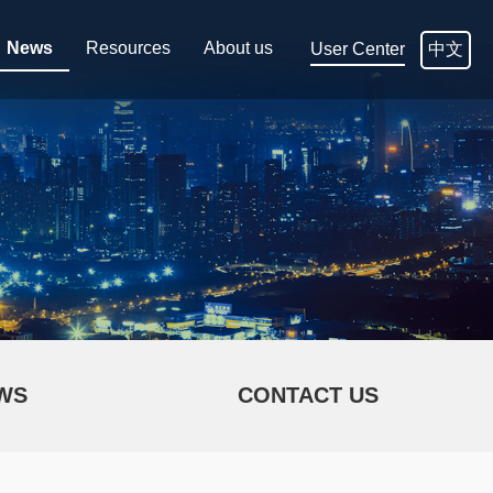
News
Resources
About us
中文
User Center
WS
CONTACT US