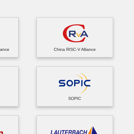
iance
China RISC-V Alliance
SOPIC