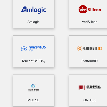
Amlogic
VeriSilicon
TencentOS Tiny
PlatformIO
MUCSE
ORITEK