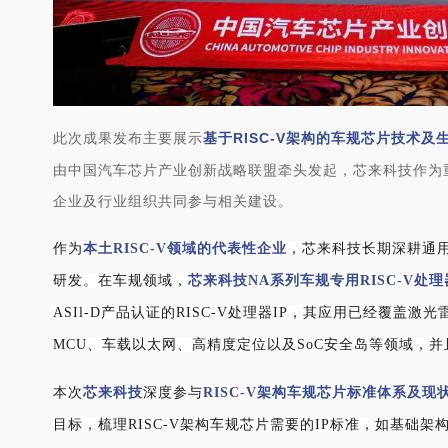
此次成
果发
布主要展示
基于RISC-V架构的车规芯片技术及
由
中国汽车芯片产业创新战略联盟牵头发起，芯来科技作为
企业及行业组织共同参与相关建设。
作为
本土RISC-V领域的代表性企业
，
芯来科技长期深耕通用
研发
。
在车规领域，
芯来科技NA系列车规专用RISC-V处理
ASIl-D产品认证的RISC-V处理器IP，其应用已经覆盖
MCU、车载以太网、高精度定位以及SoC安全岛等领域，
本次
芯来科技
深度参与
RISC-V架构车规芯片标准体系及现
目标，梳理RISC-V架构车规芯片需要的IP标准，如基础