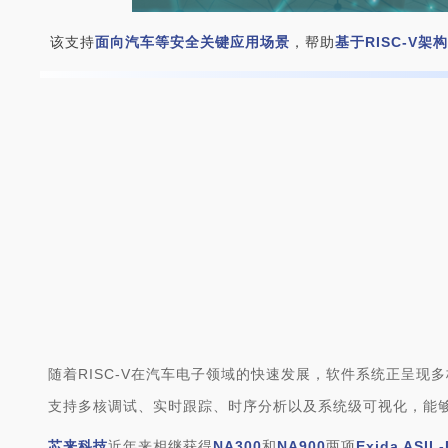
该支持
面向汽车等安全关键应用场景
，帮助
基于RISC-V架
随着RISC-V在汽车电子领域的快速发展，软件系统正呈现
支持多核调试、实时跟踪、时序分析以及系统级可视化，能
芯来科技
近年来相继获得
NA300
和
NA900
两项
Exida ASI