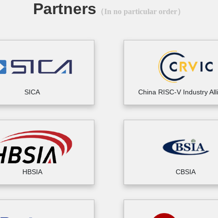
Partners
（In no particular order）
SICA
China RISC-V Industry All
HBSIA
CBSIA