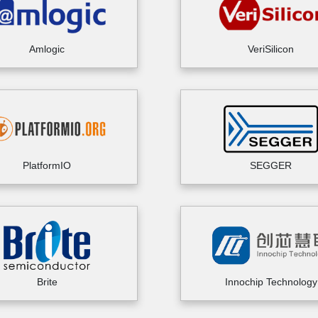
Amlogic
VeriSilicon
PlatformIO
SEGGER
Brite
Innochip Technology