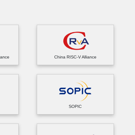
iance
China RISC-V Alliance
SOPIC