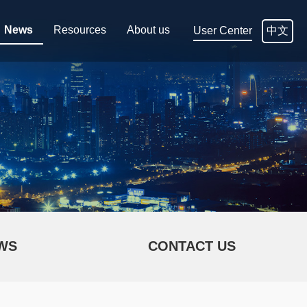
News
Resources
About us
中文
User Center
WS
CONTACT US