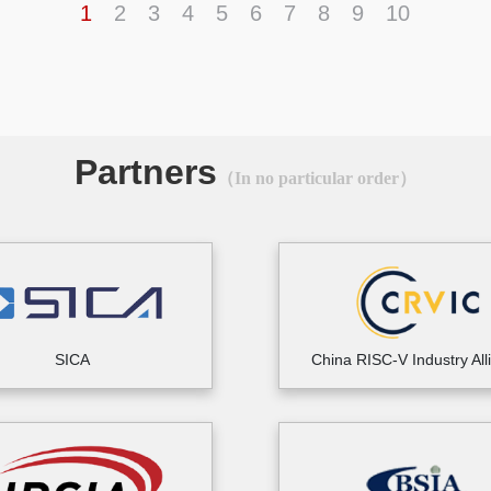
1
2
3
4
5
6
7
8
9
10
Partners
（In no particular order）
SICA
China RISC-V Industry All