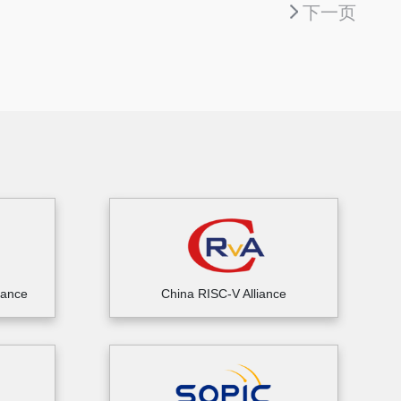
下一页
iance
China RISC-V Alliance