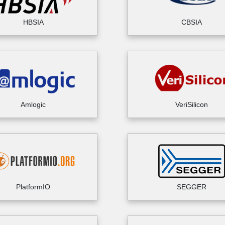
HBSIA
CBSIA
Amlogic
VeriSilicon
PlatformIO
SEGGER