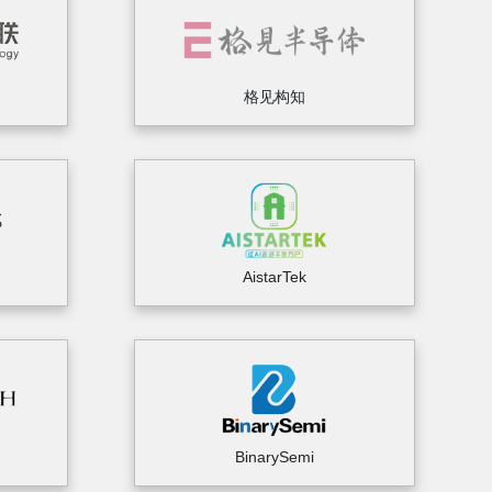
格见构知
AistarTek
BinarySemi