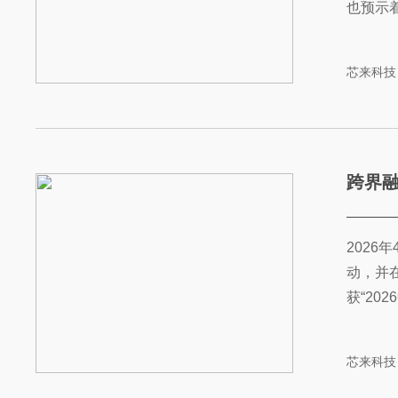
也预示着R
芯来科技
跨界融
2026
动，并
获“20
芯来科技