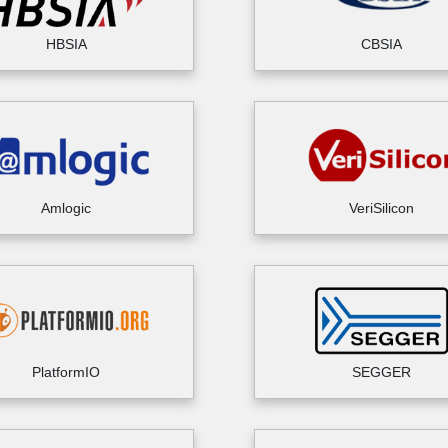
HBSIA
CBSIA
Amlogic
VeriSilicon
PlatformIO
SEGGER