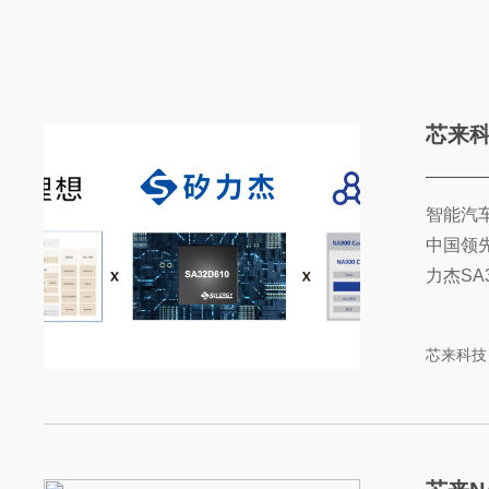
芯来科
智能汽车
中国领先
力杰SA3
芯来科技