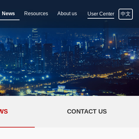
News
Resources
About us
中文
User Center
WS
CONTACT US