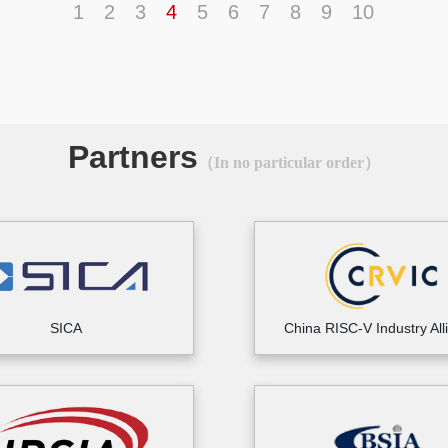
1
2
3
4
5
6
7
8
9
10
Partners
（In no particular order）
SICA
China RISC-V Industry All