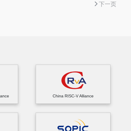
下一页
iance
China RISC-V Alliance