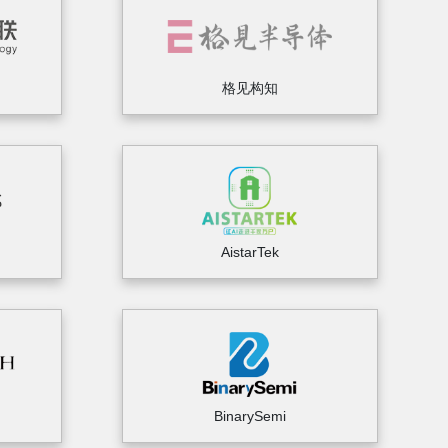
格见构知
AistarTek
BinarySemi