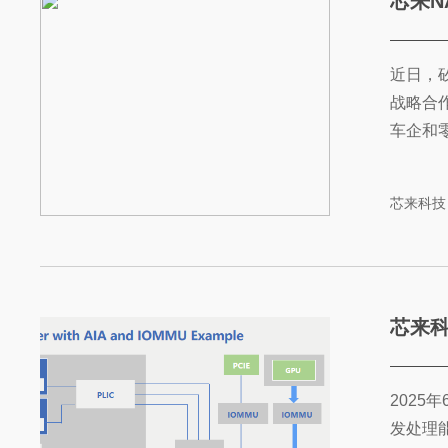
芯来N
近日，
战略合
车企和零
芯来科技
芯来科
2025
发处理能